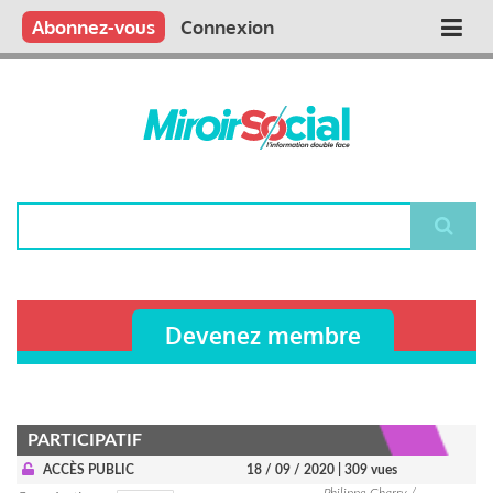
Aller
Qui sommes nous ?
Vous publiez
Nous publions
Contactez-nous
Abonnez-vous
Connexion
Main
au
contenu
navigation
principal
Rechercher
Devenez membre
PARTICIPATIF
ACCÈS PUBLIC
18 / 09 / 2020
| 309 vues
Philippe Charry /