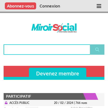
Aller
Qui sommes nous ?
Vous publiez
Nous publions
Contactez-nous
Abonnez-vous
Connexion
Main
au
contenu
navigation
principal
Rechercher
Devenez membre
PARTICIPATIF
ACCÈS PUBLIC
20 / 02 / 2024
| 766 vues
Sylvie Frayssinhes