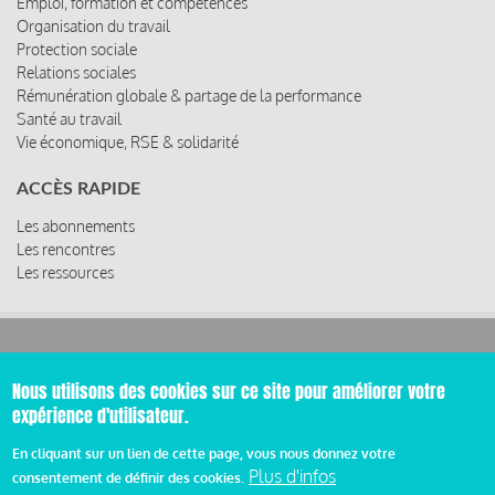
Emploi, formation et compétences
Organisation du travail
Protection sociale
Relations sociales
Rémunération globale & partage de la performance
Santé au travail
Vie économique, RSE & solidarité
ACCÈS RAPIDE
Les abonnements
Les rencontres
Les ressources
© 2019 Miroir Social - Réalisé par
Cafffeine
Nous utilisons des cookies sur ce site pour améliorer votre
expérience d'utilisateur.
Mentions légales et condition générale d’utilisation et
Pied
d’abonnement
En cliquant sur un lien de cette page, vous nous donnez votre
Plus d'infos
de
consentement de définir des cookies.