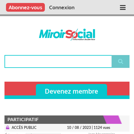
Aller
Qui sommes nous ?
Vous publiez
Nous publions
Contactez-nous
Abonnez-vous
Connexion
Main
au
contenu
navigation
principal
Rechercher
Devenez membre
PARTICIPATIF
ACCÈS PUBLIC
10 / 08 / 2023
| 1124 vues
Jean Meyronneinc