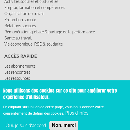
Activités sociales et culturelles
Emploi, formation et compétences
Organisation du travail
Protection sociale
Relations sociales
Rémunération globale & partage de la performance
Santé au travail
Vie économique, RSE & solidarité
ACCÈS RAPIDE
Les abonnements
Les rencontres
Les ressources
Nous utilisons des cookies sur ce site pour améliorer votre
expérience d'utilisateur.
© 2019 Miroir Social - Réalisé par
Cafffeine
En cliquant sur un lien de cette page, vous nous donnez votre
Plus d'infos
consentement de définir des cookies.
Mentions légales et condition générale d’utilisation et
Pied
d’abonnement
Oui, je suis d'accord
Non, merci