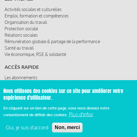
Activités sociales et culturelles
Emploi, formation et compétences
Organisation du travail
Protection sociale
Relations sociales
Rémunération globale & partage de la performance
Santé au travail
Vie économique, RSE & solidarité
ACCÈS RAPIDE
Les abonnements
Les rencontres
Nous utilisons des cookies sur ce site pour améliorer votre
Les ressources
expérience d'utilisateur.
En cliquant sur un lien de cette page, vous nous donnez votre
Plus d'infos
consentement de définir des cookies.
© 2019 Miroir Social - Réalisé par
Cafffeine
Oui, je suis d'accord
Non, merci
Mentions légales et condition générale d’utilisation et
d’abonnement