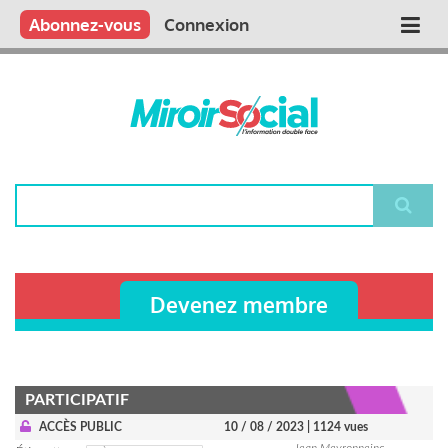
Aller
Qui sommes nous ?
Vous publiez
Nous publions
Contactez-nous
Abonnez-vous
Connexion
Main
au
contenu
navigation
principal
Rechercher
Devenez membre
PARTICIPATIF
ACCÈS PUBLIC
10 / 08 / 2023
| 1124 vues
Jean Meyronneinc