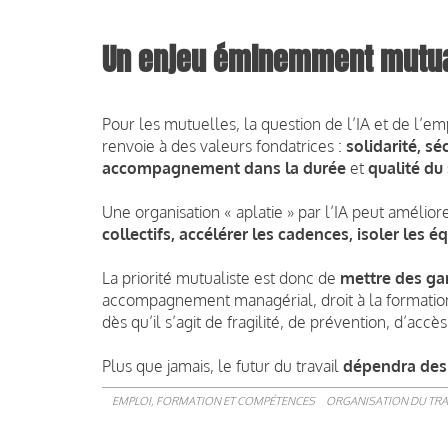
Un enjeu éminemment mutua
Pour les mutuelles, la question de l’IA et de l’e
renvoie à des valeurs fondatrices :
solidarité, s
accompagnement dans la durée
et
qualité du
Une organisation « aplatie » par l’IA peut amélior
collectifs, accélérer les cadences, isoler les é
La priorité mutualiste est donc de
mettre des ga
accompagnement managérial, droit à la formation,
dès qu’il s’agit de fragilité, de prévention, d’acc
Plus que jamais, le futur du travail
dépendra des 
EMPLOI, FORMATION ET COMPÉTENCES
ORGANISATION DU TRA