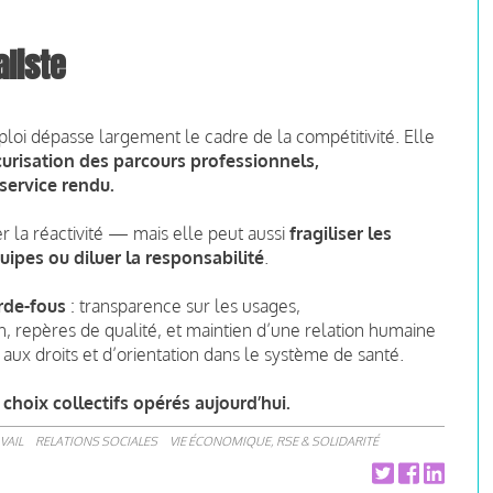
liste
mploi dépasse largement le cadre de la compétitivité. Elle
écurisation des parcours professionnels,
 service rendu.
er la réactivité — mais elle peut aussi
fragiliser les
quipes ou diluer la responsabilité
.
rde-fous
: transparence sur les usages,
 repères de qualité, et maintien d’une relation humaine
ès aux droits et d’orientation dans le système de santé.
choix collectifs opérés aujourd’hui.
VAIL
RELATIONS SOCIALES
VIE ÉCONOMIQUE, RSE & SOLIDARITÉ