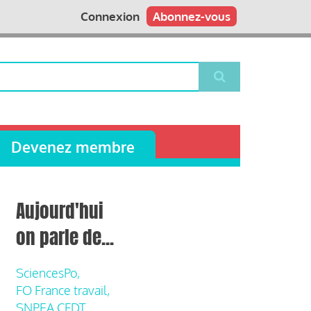
Connexion
Abonnez-vous
Devenez membre
Aujourd'hui
on parle de...
SciencesPo,
FO France travail,
SNPEA CFDT