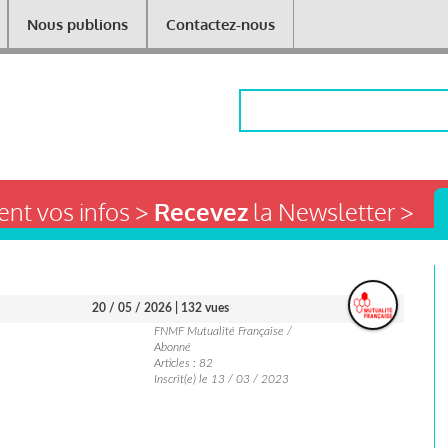
Nous publions
Contactez-nous
Rechercher
nt vos infos >
Recevez
la Newsletter >
20 / 05 / 2026
| 132 vues
FNMF Mutualité Française /
Abonné
Articles : 82
Inscrit(e) le 13 / 03 / 2023