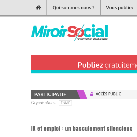
Aller
Qui sommes nous ?
Vous publiez
Main
au
contenu
navigation
principal
Publiez
gratuiteme
PARTICIPATIF
ACCÈS PUBLIC
Organisations
FNMF
IA et emploi : un basculement silencieux