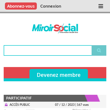
Aller
Qui sommes nous ?
Vous publiez
Nous publions
Contactez-nous
Abonnez-vous
Connexion
Main
au
contenu
navigation
principal
Rechercher
Devenez membre
PARTICIPATIF
ACCÈS PUBLIC
07 / 12 / 2023
| 167 vues
Philippe Mixe /