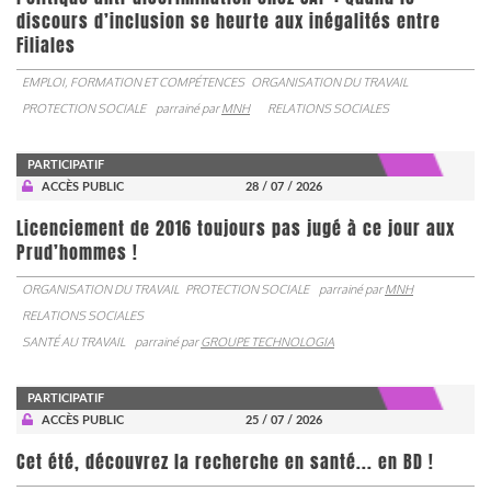
discours d’inclusion se heurte aux inégalités entre
Filiales
EMPLOI, FORMATION ET COMPÉTENCES
ORGANISATION DU TRAVAIL
PROTECTION SOCIALE
parrainé par
MNH
RELATIONS SOCIALES
PARTICIPATIF
ACCÈS PUBLIC
28 / 07 / 2026
Licenciement de 2016 toujours pas jugé à ce jour aux
Prud’hommes !
ORGANISATION DU TRAVAIL
PROTECTION SOCIALE
parrainé par
MNH
RELATIONS SOCIALES
SANTÉ AU TRAVAIL
parrainé par
GROUPE TECHNOLOGIA
PARTICIPATIF
ACCÈS PUBLIC
25 / 07 / 2026
Cet été, découvrez la recherche en santé... en BD !