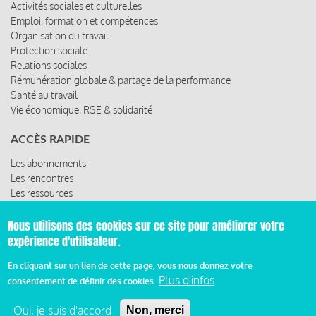
Activités sociales et culturelles
Emploi, formation et compétences
Organisation du travail
Protection sociale
Relations sociales
Rémunération globale & partage de la performance
Santé au travail
Vie économique, RSE & solidarité
ACCÈS RAPIDE
Les abonnements
Les rencontres
Les ressources
Nous utilisons des cookies sur ce site pour améliorer votre
expérience d'utilisateur.
© 2019 Miroir Social - Réalisé par
Cafffeine
En cliquant sur un lien de cette page, vous nous donnez votre
Plus d'infos
consentement de définir des cookies.
Mentions légales et condition générale d’utilisation et
Pied
d’abonnement
Oui, je suis d'accord
Non, merci