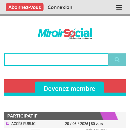
Aller
Qui sommes nous ?
Vous publiez
Nous publions
Contactez-nous
Abonnez-vous
Connexion
Main
au
contenu
navigation
principal
Rechercher
Devenez membre
PARTICIPATIF
ACCÈS PUBLIC
20 / 05 / 2026
| 80 vues
Jacky Lesueur /