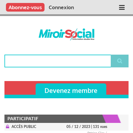
Aller
Qui sommes nous ?
Vous publiez
Nous publions
Contactez-nous
Abonnez-vous
Connexion
Main
au
contenu
navigation
principal
Rechercher
Devenez membre
PARTICIPATIF
ACCÈS PUBLIC
05 / 12 / 2023
| 131 vues
Patrice Clos /