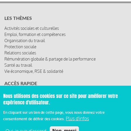
LES THÈMES
Activités sociales et culturelles
Emploi, formation et compétences
Organisation du travail
Protection sociale
Relations sociales
Rémunération globale & partage de la performance
Santé au travail
Vie économique, RSE & solidarité
ACCÈS RAPIDE
Les abonnements
Nous utilisons des cookies sur ce site pour améliorer votre
Les rencontres
expérience d'utilisateur.
Les ressources
En cliquant sur un lien de cette page, vous nous donnez votre
Plus d'infos
consentement de définir des cookies.
© 2019 Miroir Social - Réalisé par
Cafffeine
Non, merci