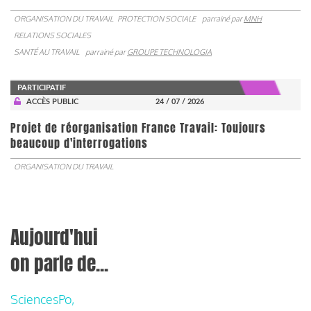
ORGANISATION DU TRAVAIL
PROTECTION SOCIALE
parrainé par
MNH
RELATIONS SOCIALES
SANTÉ AU TRAVAIL
parrainé par
GROUPE TECHNOLOGIA
PARTICIPATIF
ACCÈS PUBLIC
24 / 07 / 2026
Projet de réorganisation France Travail: Toujours
beaucoup d'interrogations
ORGANISATION DU TRAVAIL
Aujourd'hui
on parle de...
SciencesPo,