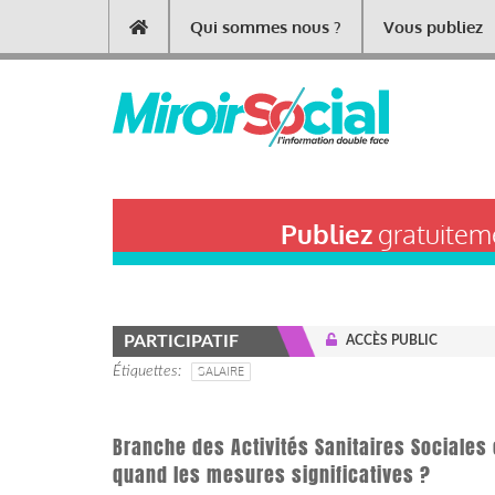
Aller
Qui sommes nous ?
Vous publiez
Main
au
contenu
navigation
principal
Publiez
gratuiteme
PARTICIPATIF
ACCÈS PUBLIC
Étiquettes
SALAIRE
Branche des Activités Sanitaires Sociales
quand les mesures significatives ?