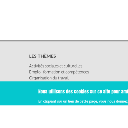
LES THÈMES
Activités sociales et culturelles
Emploi, formation et compétences
Organisation du travail
Protection sociale
Relations sociales
Nous utilisons des cookies sur ce site pour amé
Rémunération globale & partage de la performance
En cliquant sur un lien de cette page, vous nous donne
Santé au travail
Vie économique, RSE & solidarité