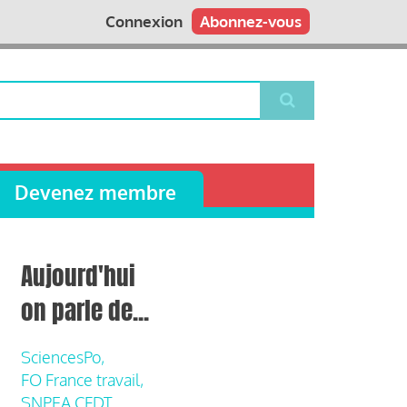
Connexion
Abonnez-vous
Devenez membre
Aujourd'hui
on parle de...
SciencesPo,
FO France travail,
SNPEA CFDT