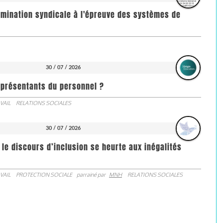
imination syndicale à l'épreuve des systèmes de
30 / 07 / 2026
représentants du personnel ?
VAIL
RELATIONS SOCIALES
30 / 07 / 2026
 le discours d’inclusion se heurte aux inégalités
VAIL
PROTECTION SOCIALE
parrainé par
MNH
RELATIONS SOCIALES