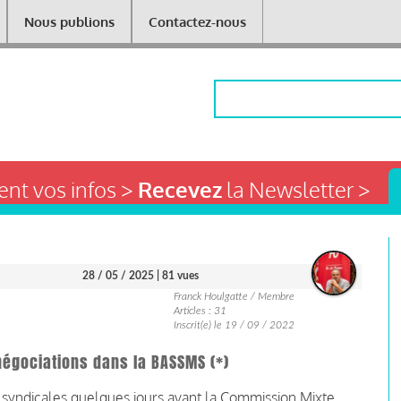
Nous publions
Contactez-nous
Rechercher
nt vos infos >
Recevez
la Newsletter >
28 / 05 / 2025
| 81 vues
Franck Houlgatte / Membre
Articles : 31
Inscrit(e) le 19 / 09 / 2022
négociations dans la BASSMS (*)
 syndicales quelques jours avant la Commission Mixte