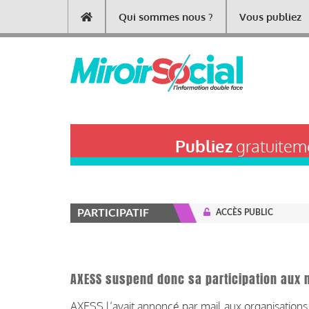
Aller
Qui sommes nous ?
Vous publiez
Main
au
contenu
navigation
principal
Publiez
gratuiteme
PARTICIPATIF
ACCÈS PUBLIC
AXESS suspend donc sa participation aux 
AXESS l’avait annoncé par mail aux organisations