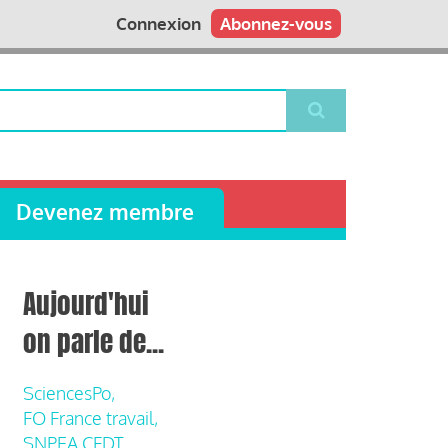
Connexion
Abonnez-vous
Devenez membre
Aujourd'hui
on parle de...
SciencesPo,
FO France travail,
SNPEA CFDT