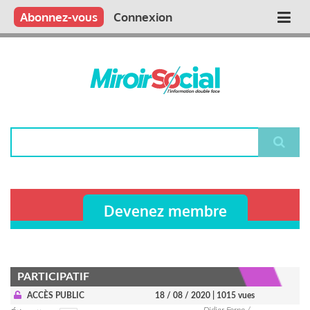
Aller
Qui sommes nous ?
Vous publiez
Nous publions
Contactez-nous
Abonnez-vous
Connexion
Main
au
contenu
navigation
principal
Rechercher
Devenez membre
PARTICIPATIF
ACCÈS PUBLIC
18 / 08 / 2020
| 1015 vues
Didier Forno /