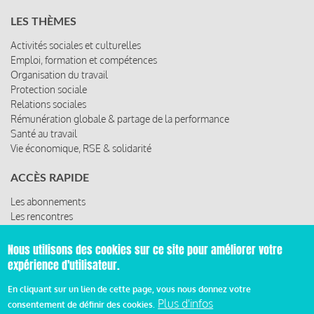
LES THÈMES
Activités sociales et culturelles
Emploi, formation et compétences
Organisation du travail
Protection sociale
Relations sociales
Rémunération globale & partage de la performance
Santé au travail
Vie économique, RSE & solidarité
ACCÈS RAPIDE
Les abonnements
Les rencontres
Les ressources
Nous utilisons des cookies sur ce site pour améliorer votre
expérience d'utilisateur.
© 2019 Miroir Social - Réalisé par
Cafffeine
En cliquant sur un lien de cette page, vous nous donnez votre
Plus d'infos
consentement de définir des cookies.