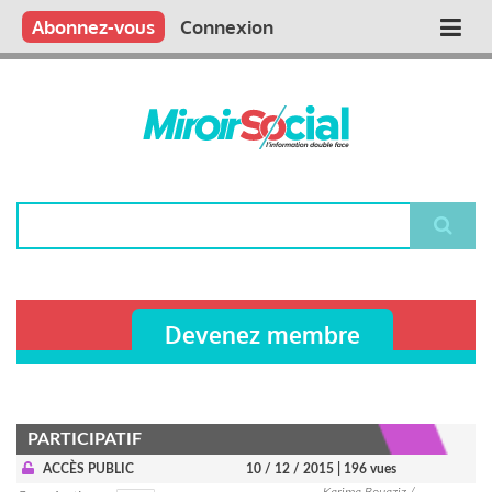
Aller
Qui sommes nous ?
Vous publiez
Nous publions
Contactez-nous
Abonnez-vous
Connexion
Main
au
contenu
navigation
principal
Rechercher
Devenez membre
PARTICIPATIF
ACCÈS PUBLIC
10 / 12 / 2015
| 196 vues
Karima Bouaziz /