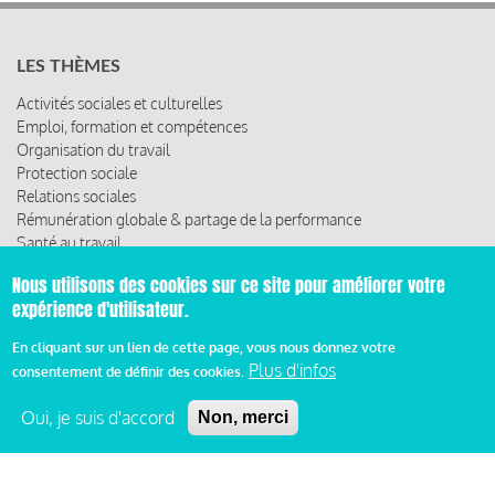
LES THÈMES
Activités sociales et culturelles
Emploi, formation et compétences
Organisation du travail
Protection sociale
Relations sociales
Rémunération globale & partage de la performance
Santé au travail
Vie économique, RSE & solidarité
Nous utilisons des cookies sur ce site pour améliorer votre
expérience d'utilisateur.
ACCÈS RAPIDE
En cliquant sur un lien de cette page, vous nous donnez votre
Les abonnements
Plus d'infos
Les rencontres
consentement de définir des cookies.
Les ressources
Oui, je suis d'accord
Non, merci
© 2019 Miroir Social - Réalisé par
Cafffeine