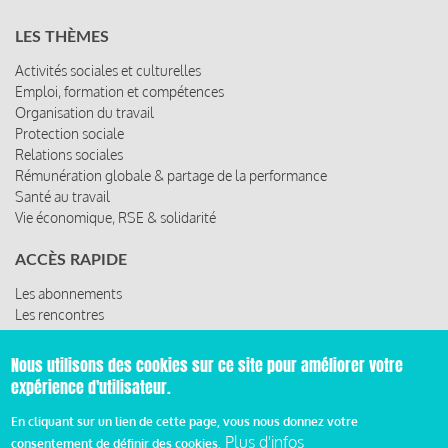
LES THÈMES
Activités sociales et culturelles
Emploi, formation et compétences
Organisation du travail
Protection sociale
Relations sociales
Rémunération globale & partage de la performance
Santé au travail
Vie économique, RSE & solidarité
ACCÈS RAPIDE
Les abonnements
Les rencontres
Les ressources
Nous utilisons des cookies sur ce site pour améliorer votre
expérience d'utilisateur.
© 2019 Miroir Social - Réalisé par
Cafffeine
En cliquant sur un lien de cette page, vous nous donnez votre
Plus d'infos
consentement de définir des cookies.