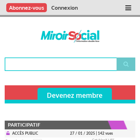
Aller
Qui sommes nous ?
Vous publiez
Nous publions
Contactez-nous
Abonnez-vous
Connexion
Main
au
contenu
navigation
principal
Rechercher
Devenez membre
PARTICIPATIF
ACCÈS PUBLIC
27 / 01 / 2025
| 142 vues
Cgt Macif UES