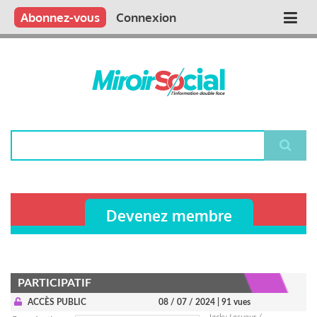
Aller
Qui sommes nous ?
Vous publiez
Nous publions
Contactez-nous
Abonnez-vous
Connexion
Main
au
contenu
navigation
principal
Rechercher
Devenez membre
PARTICIPATIF
ACCÈS PUBLIC
08 / 07 / 2024
| 91 vues
Jacky Lesueur /