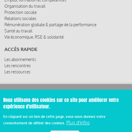
Organisation du travail
Protection sociale
Relations sociales
Rémunération globale & partage de la performance
Santé au travail
Vie économique, RSE & solidarité
ACCÈS RAPIDE
Les abonnements
Les rencontres
Les ressources
© 2019 Miroir Social - Réalisé par
Cafffeine
Nous utilisons des cookies sur ce site pour améliorer votre
expérience d'utilisateur.
Mentions légales et condition générale d’utilisation et
Pied
d’abonnement
En cliquant sur un lien de cette page, vous nous donnez votre
Plus d'infos
consentement de définir des cookies.
de