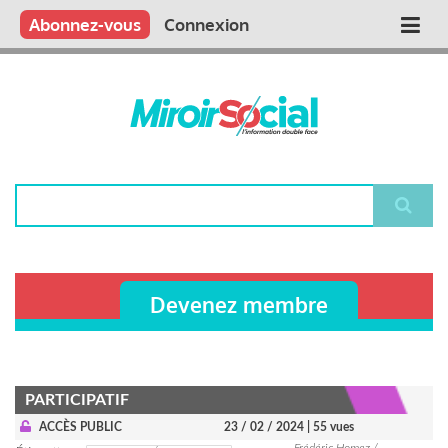
Aller
Qui sommes nous ?
Vous publiez
Nous publions
Contactez-nous
Abonnez-vous
Connexion
Main
au
contenu
navigation
principal
Rechercher
Devenez membre
PARTICIPATIF
ACCÈS PUBLIC
23 / 02 / 2024
| 55 vues
Frédéric Homez /