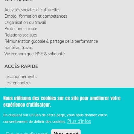
Organisation du travail
Protection sociale
Relations sociales
Rémunération globale & partage de la performance
Santé au travail
Vie économique, RSE & solidarité
ACCÈS RAPIDE
Les abonnements
Les rencontres
Les ressources
© 2019 Miroir Social - Réalisé par
Cafffeine
Nous utilisons des cookies sur ce site pour améliorer votre
expérience d'utilisateur.
Mentions légales et condition générale d’utilisation et
Pied
d’abonnement
En cliquant sur un lien de cette page, vous nous donnez votre
Plus d'infos
consentement de définir des cookies.
de
Non, merci