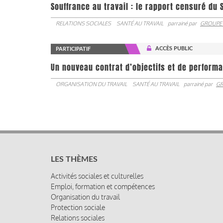
Souffrance au travail : le rapport censuré du 
RELATIONS SOCIALES
SANTÉ AU TRAVAIL
parrainé par
GROUPE
ACCÈS PUBLIC
PARTICIPATIF
Un nouveau contrat d’objectifs et de performa
ORGANISATION DU TRAVAIL
SANTÉ AU TRAVAIL
parrainé par
GR
LES THÈMES
Activités sociales et culturelles
Emploi, formation et compétences
Organisation du travail
Protection sociale
Relations sociales