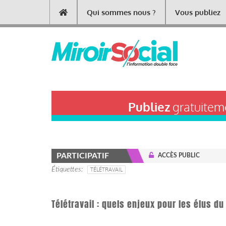
Aller
Qui sommes nous ?
Vous publiez
Main
au
contenu
navigation
principal
Publiez
gratuiteme
PARTICIPATIF
ACCÈS PUBLIC
Étiquettes
TÉLÉTRAVAIL
Télétravail : quels enjeux pour les élus d