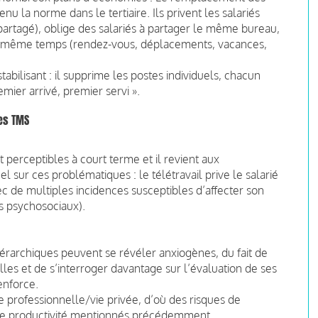
 la norme dans le tertiaire. Ils privent les salariés
partagé), oblige des salariés à partager le même bureau,
 en même temps (rendez-vous, déplacements, vacances,
abilisant : il supprime les postes individuels, chacun
mier arrivé, premier servi ».
des TMS
nt perceptibles à court terme et il revient aux
 sur ces problématiques : le télétravail prive le salarié
vec de multiples incidences susceptibles d’affecter son
es psychosociaux).
érarchiques peuvent se révéler anxiogènes, du fait de
les et de s’interroger davantage sur l’évaluation de ses
renforce.
vie professionnelle/vie privée, d’où des risques de
 de productivité mentionnés précédemment.