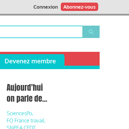
Connexion
Abonnez-vous
Devenez membre
Aujourd'hui
on parle de...
SciencesPo,
FO France travail,
SNPEA CFDT