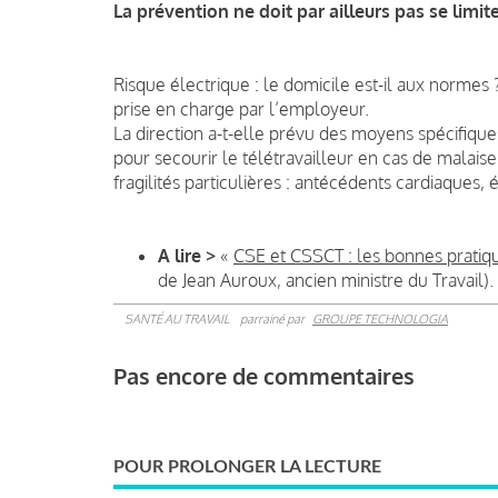
La prévention ne doit par ailleurs pas se limit
Risque électrique : le domicile est-il aux normes ?
prise en charge par l’employeur.
La direction a-t-elle prévu des moyens spécifiques,
pour secourir le télétravailleur en cas de malai
fragilités particulières : antécédents cardiaques, 
A lire >
«
CSE et CSSCT : les bonnes pratique
de Jean Auroux, ancien ministre du Travail).
SANTÉ AU TRAVAIL
parrainé par
GROUPE TECHNOLOGIA
Pas encore de commentaires
POUR PROLONGER LA LECTURE