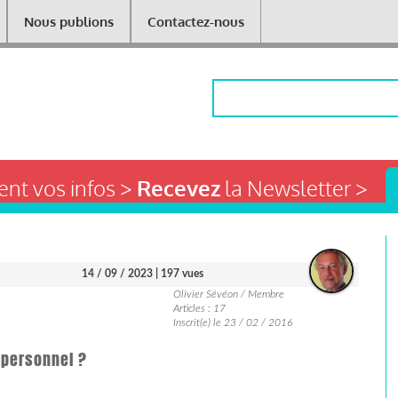
Nous publions
Contactez-nous
Rechercher
nt vos infos >
Recevez
la Newsletter >
14 / 09 / 2023
| 197 vues
Olivier Sévéon / Membre
Articles : 17
Inscrit(e) le 23 / 02 / 2016
u personnel ?