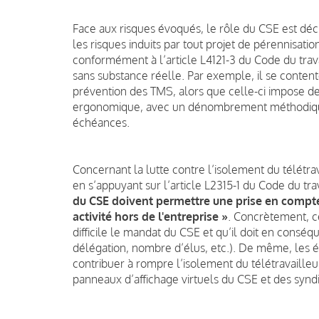
Face aux risques évoqués, le rôle du CSE est déci
les risques induits par tout projet de pérennisatio
conformément à l’article L4121-3 du Code du travail
sans substance réelle. Par exemple, il se contente
prévention des TMS, alors que celle-ci impose de
ergonomique, avec un dénombrement méthodique
échéances.
Concernant la lutte contre l’isolement du télétr
en s’appuyant sur l’article L2315-1 du Code du tra
du CSE doivent permettre une prise en compte 
activité hors de l'entreprise »
. Concrètement, ce
difficile le mandat du CSE et qu’il doit en cons
délégation, nombre d’élus, etc.). De même, les
contribuer à rompre l’isolement du télétravailleur 
panneaux d’affichage virtuels du CSE et des syndi