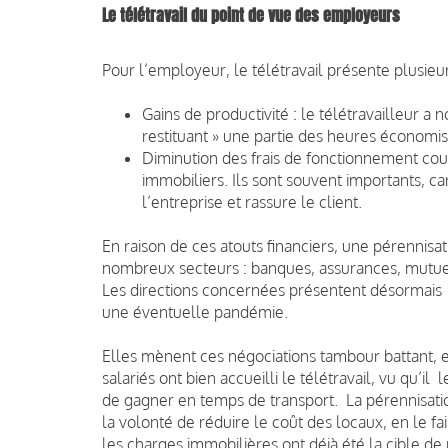
Le télétravail du point de vue des employeurs
Pour l’employeur, le télétravail présente plusieu
Gains de productivité : le télétravailleur 
restituant » une partie des heures économis
Diminution des frais de fonctionnement couran
immobiliers. Ils sont souvent importants, ca
l’entreprise et rassure le client.
En raison de ces atouts financiers, une pérennisati
nombreux secteurs : banques, assurances, mutuelle
Les directions concernées présentent désormais 
une éventuelle pandémie.
Elles mènent ces négociations tambour battant, en
salariés ont bien accueilli le télétravail, vu qu’il 
de gagner en temps de transport. La pérennisati
la volonté de réduire le coût des locaux, en le f
les charges immobilières ont déjà été la cible 