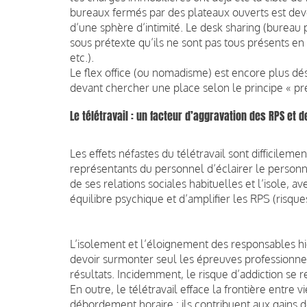
bureaux fermés par des plateaux ouverts est devenu
d’une sphère d’intimité. Le desk sharing (bureau 
sous prétexte qu’ils ne sont pas tous présents
etc.).
Le flex office (ou nomadisme) est encore plus dést
devant chercher une place selon le principe « pre
Le télétravail : un facteur d’aggravation des RPS et 
Les effets néfastes du télétravail sont difficileme
représentants du personnel d’éclairer le personnel
de ses relations sociales habituelles et l’isole, a
équilibre psychique et d’amplifier les RPS (risqu
L’isolement et l’éloignement des responsables hi
devoir surmonter seul les épreuves professionnel
résultats. Incidemment, le risque d’addiction se 
En outre, le télétravail efface la frontière entre 
débordement horaire : ils contribuent aux gains