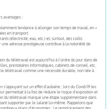
rs avantages :
a notamment tendance à allonger son temps de travail, en «
ées en transport.
ts (électricité, eau, etc.) et, surtout, des coûts
r une adresse prestigieuse contribue à la notoriété de
on du télétravail est aujourd’hui à l’ordre du jour dans de
s, prestataires informatiques, cabinets de conseil, etc.
le télétravail comme une nécessité durable, non liée à
 s’appuyant sur un effet d’aubaine : lors du Covid-19 les
leur permettait à la fois de réduire le risque d’exposition et
on du télétravail marque une étape supplémentaire dans
aisant supporter par le salarié lui-même. Rappelons que
de nombreux plans d’économies : Le remplacement des