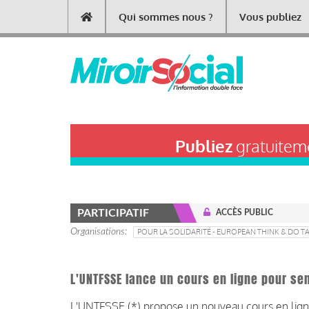
Aller
Qui sommes nous ?
Vous publiez
Main
au
contenu
navigation
principal
Publiez
gratuiteme
PARTICIPATIF
ACCÈS PUBLIC
Organisations
POUR LA SOLIDARITÉ - EUROPEAN THINK & DO T
L'UNTFSSE lance un cours en ligne pour sen
L'UNTFSSE (*) propose un nouveau cours en ligne