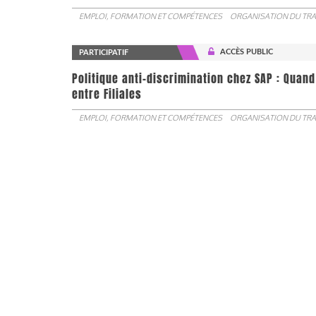
EMPLOI, FORMATION ET COMPÉTENCES
ORGANISATION DU TRA
ACCÈS PUBLIC
PARTICIPATIF
Politique anti-discrimination chez SAP : Quand
entre Filiales
EMPLOI, FORMATION ET COMPÉTENCES
ORGANISATION DU TRA