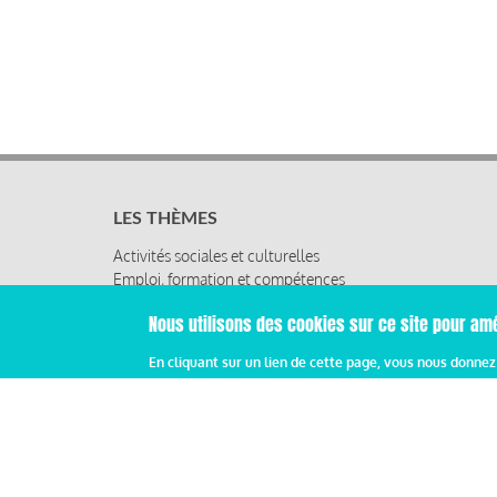
LES THÈMES
Activités sociales et culturelles
Emploi, formation et compétences
Organisation du travail
Nous utilisons des cookies sur ce site pour amé
Protection sociale
Relations sociales
En cliquant sur un lien de cette page, vous nous donne
Rémunération globale & partage de la performance
Santé au travail
Vie économique, RSE & solidarité