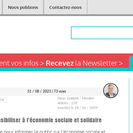
Nous publions
Contactez-nous
Rechercher
nt vos infos >
Recevez
la Newsletter >
31 / 08 / 2023
| 73 vues
Denis Stokkink / Membre
ANK
Articles : 159
Inscrit(e) le 28 / 04 / 2009
sibiliser à l'économie sociale et solidaire
 pour informer le public sur l'économie sociale et