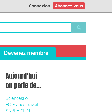
Connexion
Abonnez-vous
Devenez membre
Aujourd'hui
on parle de...
SciencesPo,
FO France travail,
SNPEA CFDT