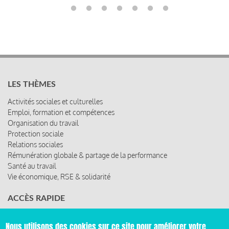
LES THÈMES
Activités sociales et culturelles
Emploi, formation et compétences
Organisation du travail
Protection sociale
Relations sociales
Rémunération globale & partage de la performance
Santé au travail
Vie économique, RSE & solidarité
ACCÈS RAPIDE
Les abonnements
Nous utilisons des cookies sur ce site pour améliorer votre
Les rencontres