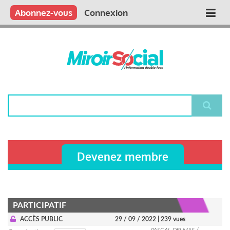
Aller
Qui sommes nous ?
Vous publiez
Nous publions
Contactez-nous
Abonnez-vous
Connexion
Main
au
contenu
navigation
principal
Rechercher
Devenez membre
PARTICIPATIF
ACCÈS PUBLIC
29 / 09 / 2022
| 239 vues
PASCAL DELMAS /