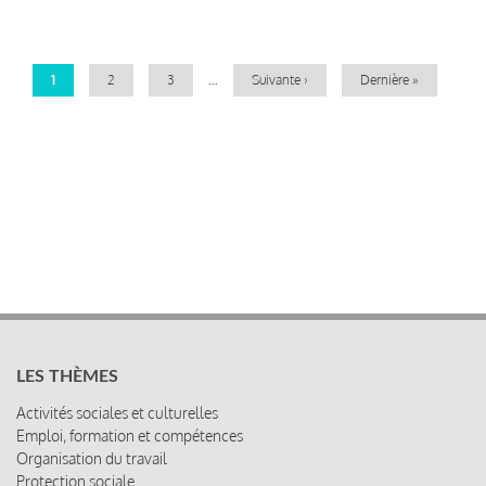
Pagination
Page
1
Page
2
Page
3
…
Page
Suivante ›
Dernière
Dernière »
courante
suivante
page
LES THÈMES
Activités sociales et culturelles
Emploi, formation et compétences
Organisation du travail
Protection sociale