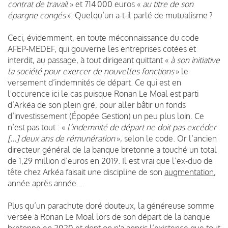
contrat de travail
» et 714 000 euros «
au titre de son
épargne congés
». Quelqu’un a-t-il parlé de mutualisme ?
Ceci, évidemment, en toute méconnaissance du code
AFEP-MEDEF, qui gouverne les entreprises cotées et
interdit, au passage, à tout dirigeant quittant «
à son initiative
la société pour exercer de nouvelles fonctions
»
le
versement d’indemnités de départ
. Ce qui est en
l'occurence ici le cas puisque Ronan Le Moal est parti
d’Arkéa de son plein gré, pour aller bâtir un fonds
d’investissement (Épopée Gestion) un peu plus loin. Ce
n’est pas tout : «
l’indemnité de départ ne doit pas excéder
[...] deux ans de rémunération
», selon le code. Or l’ancien
directeur général de la banque bretonne a touché un total
de 1,29 million d’euros en 2019. Il est vrai que l’ex-duo de
tête chez Arkéa faisait une discipline de son
augmentation
,
année après année…
Plus qu’un parachute doré douteux, la généreuse somme
versée à Ronan Le Moal lors de son départ de la banque
bretonne en 2020 et dont on n'a appris l’existence que tout