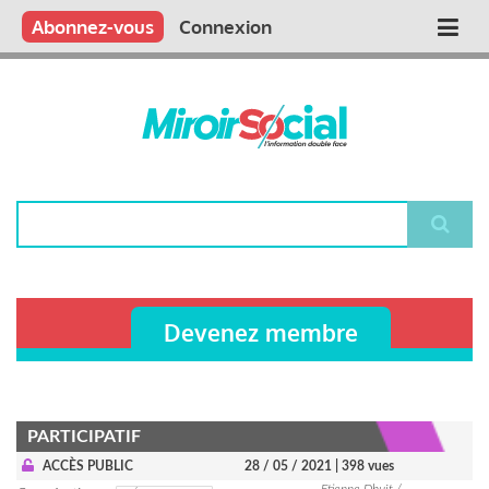
Aller
Qui sommes nous ?
Vous publiez
Nous publions
Contactez-nous
Abonnez-vous
Connexion
Main
au
contenu
navigation
principal
Rechercher
Devenez membre
PARTICIPATIF
ACCÈS PUBLIC
28 / 05 / 2021
| 398 vues
Etienne Dhuit /