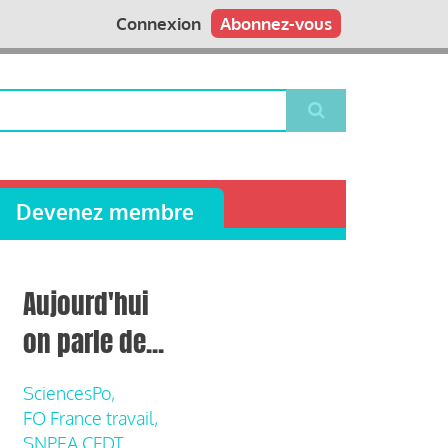
Connexion
Abonnez-vous
Devenez membre
Aujourd'hui
on parle de...
SciencesPo,
FO France travail,
SNPEA CFDT