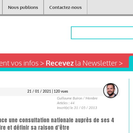
Nous publions
Contactez-nous
Rechercher
nt vos infos >
Recevez
la Newsletter >
21 / 01 / 2021
| 120 vues
Guillaume Buiron / Membre
Articles : 44
Inscrit(e) le 31 / 05 / 2013
nce une consultation nationale auprès de ses 4
re et définir sa raison d’être