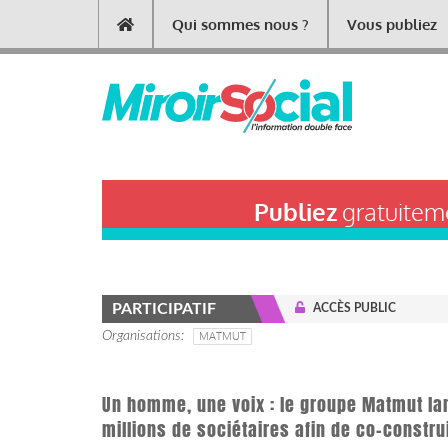
Aller
Qui sommes nous ?
Vous publiez
Main
au
contenu
navigation
principal
Publiez
gratuiteme
PARTICIPATIF
ACCÈS PUBLIC
Organisations
MATMUT
Un homme, une voix : le groupe Matmut la
millions de sociétaires afin de co-construi