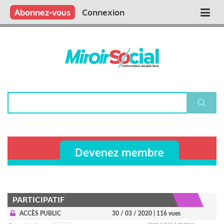
Aller
Qui sommes nous ?
Vous publiez
Nous publions
Contactez-nous
Abonnez-vous
Connexion
Main
au
contenu
navigation
principal
Rechercher
Devenez membre
PARTICIPATIF
ACCÈS PUBLIC
30 / 03 / 2020
| 116 vues
Jean-Louis Lascoux