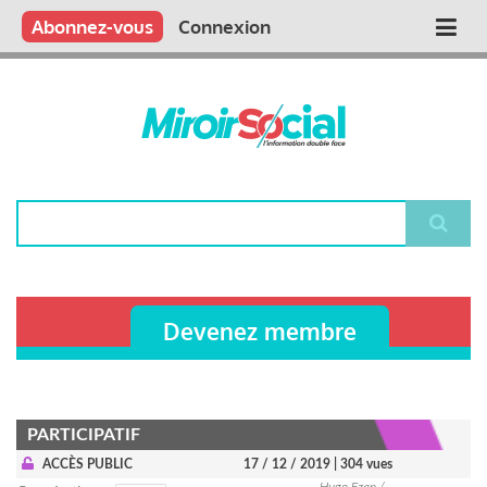
Aller
Qui sommes nous ?
Vous publiez
Nous publions
Contactez-nous
Abonnez-vous
Connexion
Main
au
contenu
navigation
principal
Rechercher
Devenez membre
PARTICIPATIF
ACCÈS PUBLIC
17 / 12 / 2019
| 304 vues
Hugo Ezan /