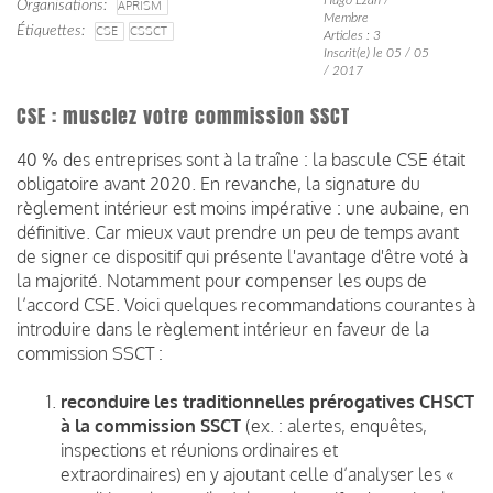
Organisations
APRISM
Membre
Étiquettes
CSE
CSSCT
Articles : 3
Inscrit(e) le 05 / 05
/ 2017
CSE : musclez votre commission SSCT
40 % des entreprises sont à la traîne : la bascule CSE était
obligatoire avant 2020. En revanche, la signature du
règlement intérieur est moins impérative : une aubaine, en
définitive. Car mieux vaut prendre un peu de temps avant
de signer ce dispositif qui présente l'avantage d'être voté à
la majorité. Notamment pour compenser les oups de
l’accord CSE. Voici quelques recommandations courantes à
introduire dans le règlement intérieur en faveur de la
commission SSCT :
reconduire les traditionnelles prérogatives CHSCT
à la commission SSCT
(ex. : alertes, enquêtes,
inspections et réunions ordinaires et
extraordinaires) en y ajoutant celle d’analyser les «