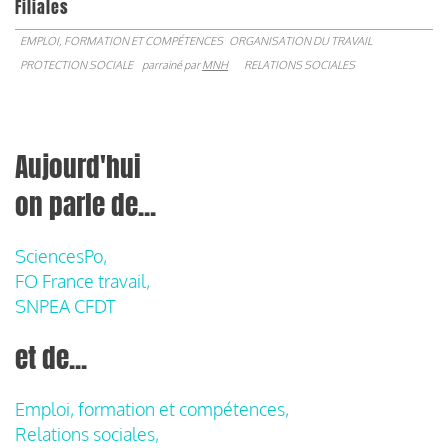
Filiales
EMPLOI, FORMATION ET COMPÉTENCES
ORGANISATION DU TRAVAIL
PROTECTION SOCIALE
parrainé par
MNH
RELATIONS SOCIALES
Aujourd'hui
on parle de...
SciencesPo,
FO France travail,
SNPEA CFDT
et de...
Emploi, formation et compétences,
Relations sociales,