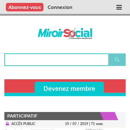
Aller
Qui sommes nous ?
Vous publiez
Nous publions
Contactez-nous
Abonnez-vous
Connexion
Main
au
contenu
navigation
principal
Rechercher
Devenez membre
PARTICIPATIF
ACCÈS PUBLIC
19 / 07 / 2019
| 71 vues
William Viry-