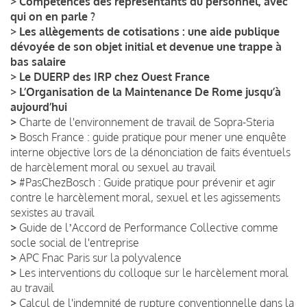
>
Compétences des représentants du personnel, avec
qui on en parle ?
>
Les allègements de cotisations : une aide publique
dévoyée de son objet initial et devenue une trappe à
bas salaire
>
Le DUERP des IRP chez Ouest France
>
L’Organisation de la Maintenance De Rome jusqu’à
aujourd’hui
>
Charte de l'environnement de travail de Sopra-Steria
>
Bosch France : guide pratique pour mener une enquête
interne objective lors de la dénonciation de faits éventuels
de harcèlement moral ou sexuel au travail
>
#PasChezBosch : Guide pratique pour prévenir et agir
contre le harcèlement moral, sexuel et les agissements
sexistes au travail
>
Guide de lʼAccord de Performance Collective comme
socle social de l'entreprise
>
APC Fnac Paris sur la polyvalence
>
Les interventions du colloque sur le harcèlement moral
au travail
>
Calcul de l'indemnité de rupture conventionnelle dans la