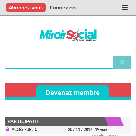
Aller
Qui sommes nous ?
Vous publiez
Nous publions
Contactez-nous
Abonnez-vous
Connexion
Main
au
contenu
navigation
principal
Rechercher
Devenez membre
PARTICIPATIF
ACCÈS PUBLIC
20 / 11 / 2017
| 19 vues
Recherche Gestes /