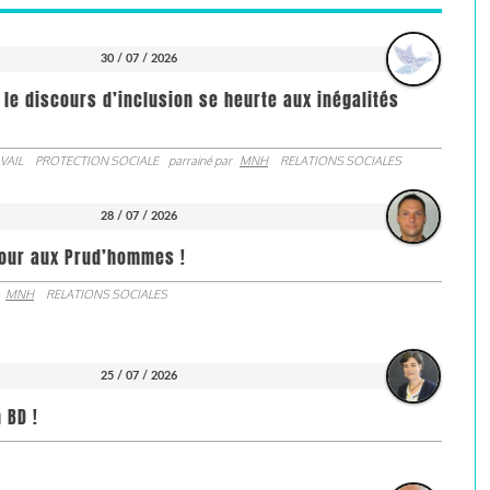
30 / 07 / 2026
 le discours d’inclusion se heurte aux inégalités
VAIL
PROTECTION SOCIALE
parrainé par
MNH
RELATIONS SOCIALES
28 / 07 / 2026
jour aux Prud’hommes !
MNH
RELATIONS SOCIALES
25 / 07 / 2026
 BD !