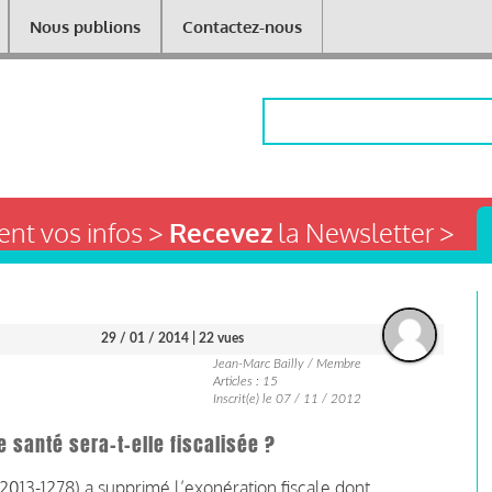
Nous publions
Contactez-nous
Rechercher
nt vos infos >
Recevez
la Newsletter >
29 / 01 / 2014
| 22 vues
Jean-Marc Bailly / Membre
Articles : 15
Inscrit(e) le 07 / 11 / 2012
 santé sera-t-elle fiscalisée ?
° 2013-1278) a supprimé l’exonération fiscale dont