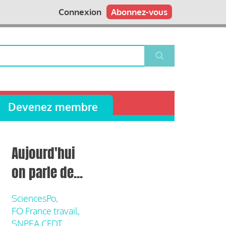
Connexion
Abonnez-vous
Devenez membre
Aujourd'hui
on parle de...
SciencesPo,
FO France travail,
SNPEA CFDT