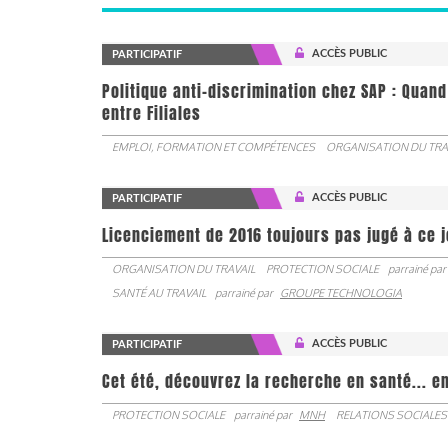
ACCÈS PUBLIC
PARTICIPATIF
Politique anti-discrimination chez SAP : Quand
entre Filiales
EMPLOI, FORMATION ET COMPÉTENCES
ORGANISATION DU TRA
ACCÈS PUBLIC
PARTICIPATIF
Licenciement de 2016 toujours pas jugé à ce 
ORGANISATION DU TRAVAIL
PROTECTION SOCIALE
parrainé par
SANTÉ AU TRAVAIL
parrainé par
GROUPE TECHNOLOGIA
ACCÈS PUBLIC
PARTICIPATIF
Cet été, découvrez la recherche en santé... en
PROTECTION SOCIALE
parrainé par
MNH
RELATIONS SOCIALES