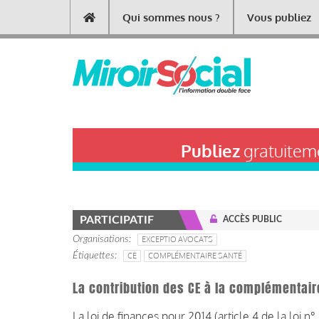
Aller
Qui sommes nous ?
Vous publiez
Main
au
contenu
navigation
principal
Publiez
gratuiteme
PARTICIPATIF
ACCÈS PUBLIC
Organisations
EXCEPTIO AVOCATS
Étiquettes
CE
COMPLÉMENTAIRE SANTÉ
La contribution des CE à la complémentaire
La loi de finances pour 2014 (article 4 de la loi n