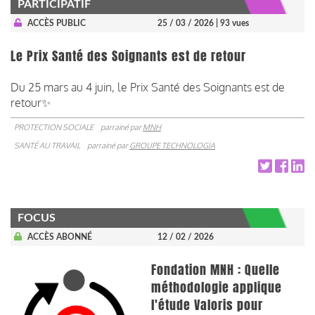
PARTICIPATIF
ACCÈS PUBLIC
25 / 03 / 2026
| 93 vues
Le Prix Santé des Soignants est de retour
Du 25 mars au 4 juin, le Prix Santé des Soignants est de
retour✨
PROTECTION SOCIALE
parrainé par
MNH
SANTÉ AU TRAVAIL
parrainé par
GROUPE TECHNOLOGIA
FOCUS
ACCÈS ABONNÉ
12 / 02 / 2026
Fondation MNH : Quelle
méthodologie applique
l'étude Valoris pour