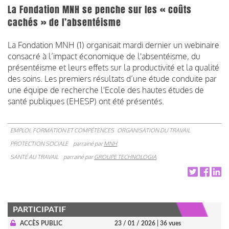
La Fondation MNH se penche sur les « coûts
cachés » de l’absentéisme
La Fondation MNH (1) organisait mardi dernier un webinaire
consacré à l’impact économique de l'absentéisme, du
présentéisme et leurs effets sur la productivité et la qualité
des soins. Les premiers résultats d’une étude conduite par
une équipe de recherche l'Ecole des hautes études de
santé publiques (EHESP) ont été présentés.
EMPLOI, FORMATION ET COMPÉTENCES
ORGANISATION DU TRAVAIL
PROTECTION SOCIALE
parrainé par
MNH
SANTÉ AU TRAVAIL
parrainé par
GROUPE TECHNOLOGIA
PARTICIPATIF
ACCÈS PUBLIC
23 / 01 / 2026
| 36 vues