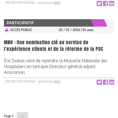
PROTECTION SOCIALE
parrainé par
MNH
PARTICIPATIF
ACCÈS PUBLIC
05 / 01 / 2026
| 85 vues
MNH : Une nomination clé au service de
l’expérience clients et de la réforme de la PSC
Éric Dubois vient de rejoindre la Mutuelle Nationale des
Hospitaliers en tant que Directeur général adjoint
Assurances
PROTECTION SOCIALE
parrainé par
MNH
Pagination
Page 1
Page
››