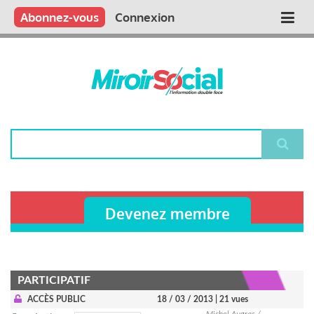
Aller
Qui sommes nous ?
Vous publiez
Nous publions
Contactez-nous
Abonnez-vous
Connexion
Main
au
contenu
navigation
principal
Rechercher
Devenez membre
PARTICIPATIF
ACCÈS PUBLIC
18 / 03 / 2013
| 21 vues
Michel Augras /