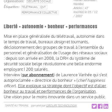
Organisations
SECURITE SOCIALE
Membre
Étiquettes
TÉLÉTRAVAIL
QVT
Articles : 47
Inscrit(e) le 05 / 12
PERFORMANCE COLLECTIVE
/ 2007
Liberté + autonomie = bonheur + performances
Mise en place généralisée du télétravail, autonomie dans
le temps de travail, bureaux
design
et tournants,
décloisonnement des groupes de travail à l'ensemble du
personnel et généralisation de l'usage des réseaux sociaux
: depuis son arrivée en 2008, la DRH du système de
sécurité sociale belge révolutionne une belle endormie
employant 1 200 salariés.
Interview (
sur abonnement
) de Laurence Vanhée qui s'est
autoproclamée « directrice du bonheur » (
chief happiness
officer
).
Elle explique sa stratégie dont l'objectif est d'allier
bonheur au travail et performances de l'organisation
.
Une vision pour le moins innovante dans un service public.
SANTÉ AU TRAVAIL
parrainé par
GROUPE TECHNOLOGIA