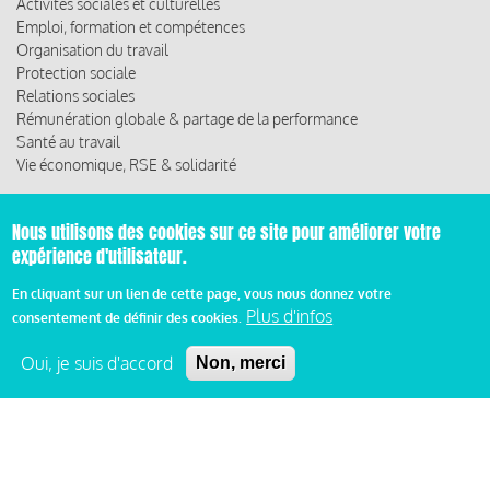
Activités sociales et culturelles
Emploi, formation et compétences
Organisation du travail
Protection sociale
Relations sociales
Rémunération globale & partage de la performance
Santé au travail
Vie économique, RSE & solidarité
ACCÈS RAPIDE
Nous utilisons des cookies sur ce site pour améliorer votre
Les abonnements
expérience d'utilisateur.
Les rencontres
Les ressources
En cliquant sur un lien de cette page, vous nous donnez votre
Plus d'infos
consentement de définir des cookies.
Oui, je suis d'accord
Non, merci
© 2019 Miroir Social - Réalisé par
Cafffeine
Mentions légales et condition générale d’utilisation et
Pied
d’abonnement