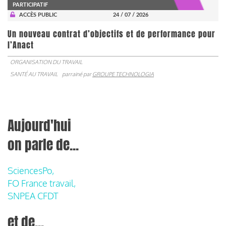
PARTICIPATIF
ACCÈS PUBLIC
24 / 07 / 2026
Un nouveau contrat d’objectifs et de performance pour
l’Anact
ORGANISATION DU TRAVAIL
SANTÉ AU TRAVAIL
parrainé par
GROUPE TECHNOLOGIA
Aujourd'hui
on parle de...
SciencesPo,
FO France travail,
SNPEA CFDT
et de...