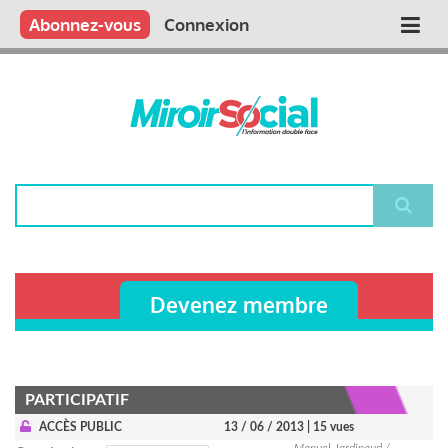
Aller
Qui sommes nous ?
Vous publiez
Nous publions
Contactez-nous
Abonnez-vous
Connexion
Main
au
contenu
navigation
principal
Rechercher
Devenez membre
PARTICIPATIF
ACCÈS PUBLIC
13 / 06 / 2013
| 15 vues
Manuel Jardinaud /