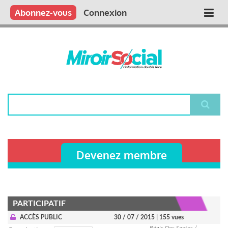
Aller
Qui sommes nous ?
Vous publiez
Nous publions
Contactez-nous
Abonnez-vous
Connexion
Main
au
contenu
navigation
principal
Rechercher
Devenez membre
PARTICIPATIF
ACCÈS PUBLIC
30 / 07 / 2015
| 155 vues
Régis Dos Santos /