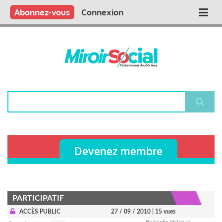
Aller
Qui sommes nous ?
Vous publiez
Nous publions
Contactez-nous
Abonnez-vous
Connexion
Main
au
contenu
navigation
principal
Rechercher
Devenez membre
PARTICIPATIF
ACCÈS PUBLIC
27 / 09 / 2010
| 15 vues
Rodolphe Helderlé