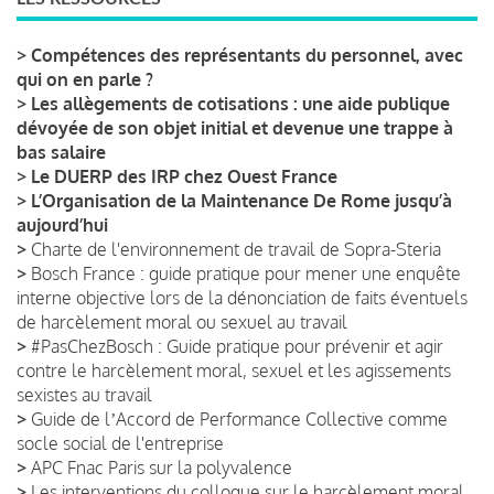
>
Compétences des représentants du personnel, avec
qui on en parle ?
>
Les allègements de cotisations : une aide publique
dévoyée de son objet initial et devenue une trappe à
bas salaire
>
Le DUERP des IRP chez Ouest France
>
L’Organisation de la Maintenance De Rome jusqu’à
aujourd’hui
>
Charte de l'environnement de travail de Sopra-Steria
>
Bosch France : guide pratique pour mener une enquête
interne objective lors de la dénonciation de faits éventuels
de harcèlement moral ou sexuel au travail
>
#PasChezBosch : Guide pratique pour prévenir et agir
contre le harcèlement moral, sexuel et les agissements
sexistes au travail
>
Guide de lʼAccord de Performance Collective comme
socle social de l'entreprise
>
APC Fnac Paris sur la polyvalence
>
Les interventions du colloque sur le harcèlement moral