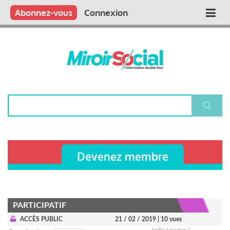
Aller
Qui sommes nous ?
Vous publiez
Nous publions
Contactez-nous
Abonnez-vous
Connexion
Main
au
contenu
navigation
principal
Rechercher
Devenez membre
PARTICIPATIF
ACCÈS PUBLIC
21 / 02 / 2019
| 10 vues
Jacky Lesueur /