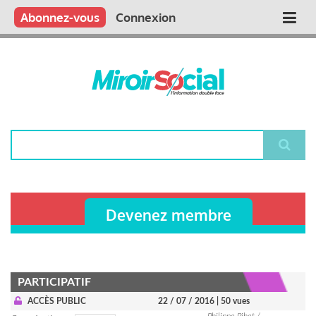
Aller
Qui sommes nous ?
Vous publiez
Nous publions
Contactez-nous
Abonnez-vous
Connexion
Main
au
contenu
navigation
principal
Rechercher
Devenez membre
PARTICIPATIF
ACCÈS PUBLIC
22 / 07 / 2016
| 50 vues
Philippe Pihet /