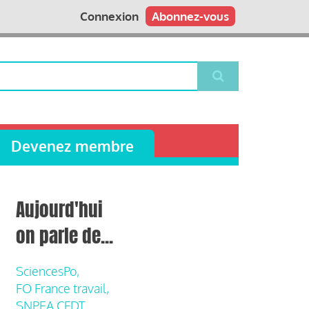
Connexion
Abonnez-vous
Devenez membre
Aujourd'hui
on parle de...
SciencesPo,
FO France travail,
SNPEA CFDT