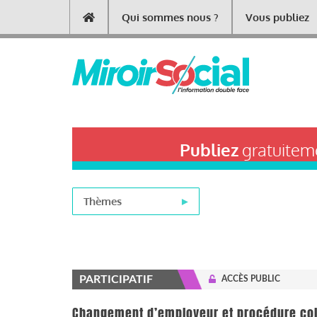
Aller
Qui sommes nous ?
Vous publiez
Main
au
contenu
navigation
principal
Publiez
gratuiteme
Thèmes
PARTICIPATIF
ACCÈS PUBLIC
Changement d’employeur et procédure colle