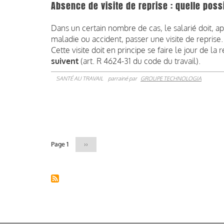
Absence de visite de reprise : quelle possi
Dans un certain nombre de cas, le salarié doit, a
maladie ou accident, passer une visite de reprise.
Cette visite doit en principe se faire le jour de la 
suivent
(art. R 4624-31 du code du travail).
SANTÉ AU TRAVAIL
parrainé par
GROUPE TECHNOLOGIA
Pagination
Page 1
Page
››
suivante