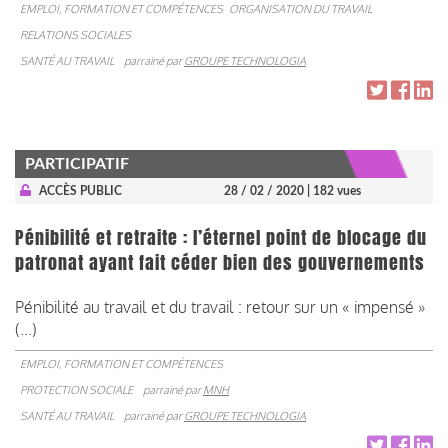
EMPLOI, FORMATION ET COMPÉTENCES
ORGANISATION DU TRAVAIL
RELATIONS SOCIALES
SANTÉ AU TRAVAIL
parrainé par
GROUPE TECHNOLOGIA
PARTICIPATIF
ACCÈS PUBLIC
28 / 02 / 2020
| 182 vues
Pénibilité et retraite : l’éternel point de blocage du
patronat ayant fait céder bien des gouvernements
Pénibilité au travail et du travail : retour sur un « impensé »
(...)
EMPLOI, FORMATION ET COMPÉTENCES
PROTECTION SOCIALE
parrainé par
MNH
SANTÉ AU TRAVAIL
parrainé par
GROUPE TECHNOLOGIA