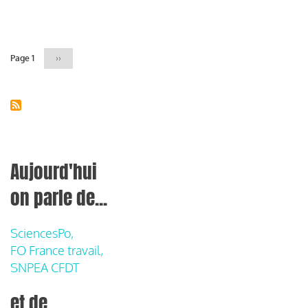
Pagination
Page 1
Page
››
suivante
Aujourd'hui
on parle de...
SciencesPo,
FO France travail,
SNPEA CFDT
et de...