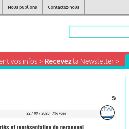
Nous publions
Contactez-nous
Rechercher
nt vos infos >
Recevez
la Newsletter >
22 / 09 / 2023
| 736 vues
ariés et représentation du personnel