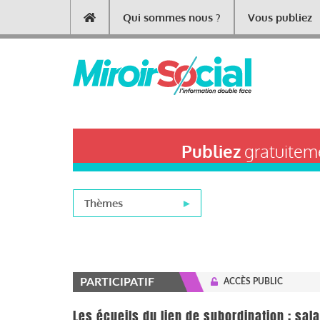
Aller
Qui sommes nous ?
Vous publiez
Main
au
contenu
navigation
principal
Publiez
gratuiteme
Thèmes
PARTICIPATIF
ACCÈS PUBLIC
Les écueils du lien de subordination : sal