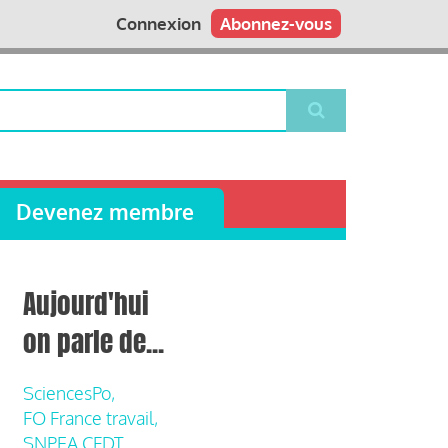
Connexion
Abonnez-vous
Devenez membre
Aujourd'hui
on parle de...
SciencesPo,
FO France travail,
SNPEA CFDT