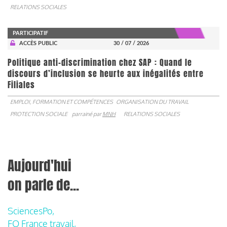
RELATIONS SOCIALES
PARTICIPATIF
ACCÈS PUBLIC
30 / 07 / 2026
Politique anti-discrimination chez SAP : Quand le
discours d’inclusion se heurte aux inégalités entre
Filiales
EMPLOI, FORMATION ET COMPÉTENCES
ORGANISATION DU TRAVAIL
PROTECTION SOCIALE
parrainé par
MNH
RELATIONS SOCIALES
Aujourd'hui
on parle de...
SciencesPo,
FO France travail,