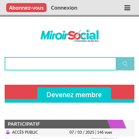
Aller
Qui sommes nous ?
Vous publiez
Nous publions
Contactez-nous
Abonnez-vous
Connexion
Main
au
contenu
navigation
principal
Rechercher
Devenez membre
PARTICIPATIF
ACCÈS PUBLIC
07 / 03 / 2025
| 146 vues
Patricia Drevon /