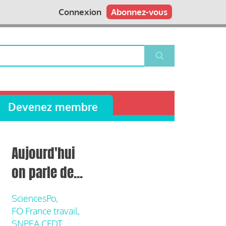
Connexion
Abonnez-vous
Devenez membre
Aujourd'hui
on parle de...
SciencesPo,
FO France travail,
SNPEA CFDT