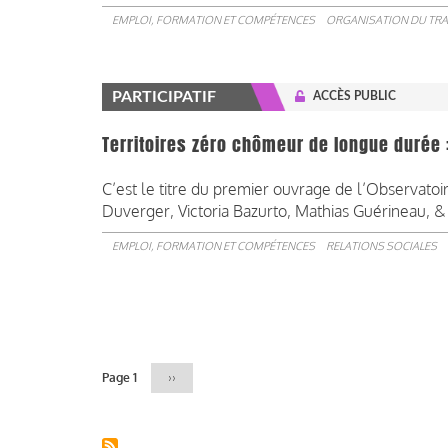
EMPLOI, FORMATION ET COMPÉTENCES
ORGANISATION DU TRA
PARTICIPATIF
ACCÈS PUBLIC
Territoires zéro chômeur de longue durée : 
C’est le titre du premier ouvrage de l’Observato
Duverger, Victoria Bazurto, Mathias Guérineau, & 
EMPLOI, FORMATION ET COMPÉTENCES
RELATIONS SOCIALES
Pagination
Page 1
Page
››
suivante