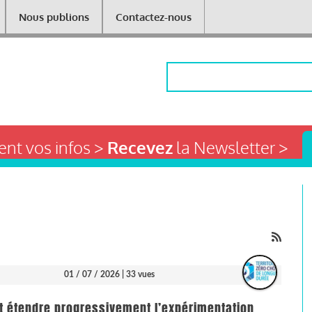
Nous publions
Contactez-nous
Rechercher
nt vos infos >
Recevez
la Newsletter >
01 / 07 / 2026
| 33 vues
 et étendre progressivement l’expérimentation