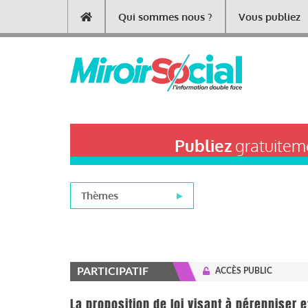
Aller
Qui sommes nous ?
Vous publiez
Main
au
contenu
navigation
principal
Publiez
gratuiteme
Thèmes
PARTICIPATIF
ACCÈS PUBLIC
La proposition de loi visant à pérenniser