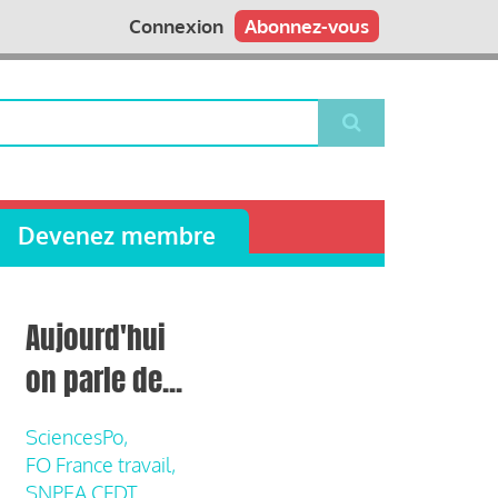
Connexion
Abonnez-vous
Devenez membre
Aujourd'hui
on parle de...
SciencesPo,
FO France travail,
SNPEA CFDT