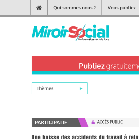
Aller
Qui sommes nous ?
Vous publiez
Main
au
contenu
navigation
principal
Publiez
gratuiteme
Thèmes
PARTICIPATIF
ACCÈS PUBLIC
Une baisse des accidents du travail à rela