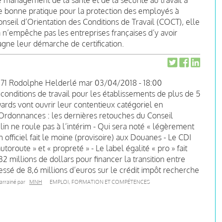
 management de la santé et de la sécurité au travail a
de bonne pratique pour la protection des employés à
onseil d’Orientation des Conditions de Travail (COCT), elle
n’empêche pas les entreprises françaises d’y avoir
gne leur démarche de certification.
171
Rodolphe Helderlé
mar 03/04/2018 - 18:00
 conditions de travail pour les établissements de plus de 5
wards vont ouvrir leur contentieux catégoriel en
- Ordonnances : les dernières retouches du Conseil
elin ne roule pas à l’intérim - Qui sera noté « légèrement
 officiel fait le moine (provisoire) aux Douanes - Le CDI
oroute » et « propreté » - Le label égalité « pro » fait
32 millions de dollars pour financer la transition entre
dressé de 8,6 millions d’euros sur le crédit impôt recherche
arrainé par
MNH
EMPLOI, FORMATION ET COMPÉTENCES