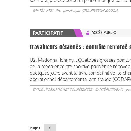
son côté, plutôt abordé la problématique par la no
SANTÉ AU TRAVAIL
parrainé par
GROUPE TECHNOLOGIA
PARTICIPATIF
ACCÈS PUBLIC
Travailleurs détachés : contrôle renforcé 
U2, Madonna, Johnny... Quelques grosses pointure
de la méga-enceinte sportive parisienne rénovée 
quelques jours avant la livraison définitive, le c
opérationnel départemental anti-fraude (CODAF) 
EMPLOI, FORMATION ET COMPÉTENCES
SANTÉ AU TRAVAIL
par
Pagination
Page 1
Page
››