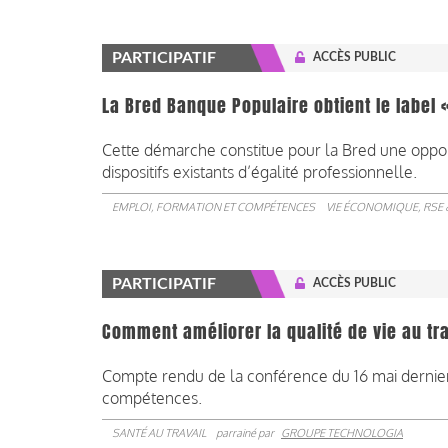
PARTICIPATIF
ACCÈS PUBLIC
La Bred Banque Populaire obtient le label 
Cette démarche constitue pour la Bred une opport
dispositifs existants d’égalité professionnelle.
EMPLOI, FORMATION ET COMPÉTENCES
VIE ÉCONOMIQUE, RSE 
PARTICIPATIF
ACCÈS PUBLIC
Comment améliorer la qualité de vie au tr
Compte rendu de la conférence du 16 mai dernier
compétences.
SANTÉ AU TRAVAIL
parrainé par
GROUPE TECHNOLOGIA