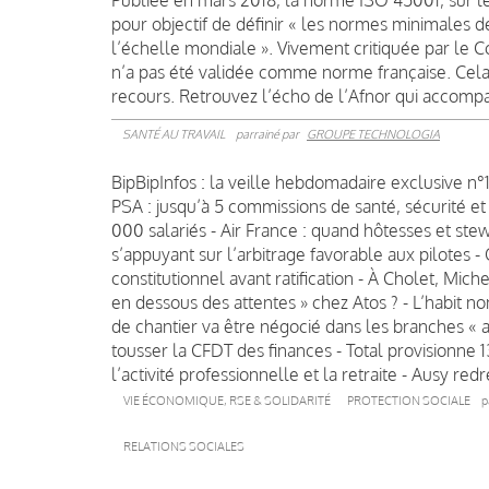
Publiée en mars 2018, la norme ISO 45001, sur le
pour objectif de définir « les normes minimales 
l’échelle mondiale ». Vivement critiquée par le C
n’a pas été validée comme norme française. Cela 
recours. Retrouvez l’écho de l’Afnor qui accompa
SANTÉ AU TRAVAIL
parrainé par
GROUPE TECHNOLOGIA
BipBipInfos : la veille hebdomadaire exclusive n°
PSA : jusqu’à 5 commissions de santé, sécurité et
000 salariés - Air France : quand hôtesses et ste
s’appuyant sur l’arbitrage favorable aux pilotes 
constitutionnel avant ratification - À Cholet, Mich
en dessous des attentes » chez Atos ? - L’habit non
de chantier va être négocié dans les branches « aut
tousser la CFDT des finances - Total provisionne 1
l’activité professionnelle et la retraite - Ausy re
VIE ÉCONOMIQUE, RSE & SOLIDARITÉ
PROTECTION SOCIALE
p
RELATIONS SOCIALES