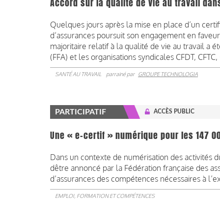
Accord sur la qualité de vie au travail d
Quelques jours après la mise en place d’un certi
d’assurances poursuit son engagement en faveur 
majoritaire relatif à la qualité de vie au travail a
(FFA) et les organisations syndicales CFDT, CFTC
SANTÉ AU TRAVAIL
parrainé par
GROUPE TECHNOLOGIA
PARTICIPATIF
ACCÈS PUBLIC
Une « e-certif » numérique pour les 147 0
Dans un contexte de numérisation des activités du 
dêtre annoncé par la Fédération française des ass
d’assurances des compétences nécessaires à l’ex
EMPLOI, FORMATION ET COMPÉTENCES