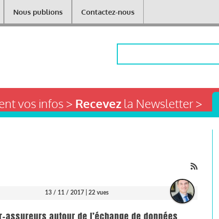
Nous publions
Contactez-nous
Rechercher
nt vos infos >
Recevez
la Newsletter >
13 / 11 / 2017
| 22 vues
er-assureurs autour de l’échange de données