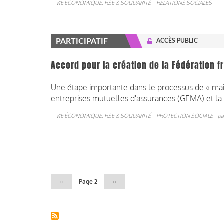
VIE ÉCONOMIQUE, RSE & SOLIDARITÉ
RELATIONS SOCIALES
PARTICIPATIF
ACCÈS PUBLIC
Accord pour la création de la Fédération 
Une étape importante dans le processus de « 
entreprises mutuelles d'assurances (GEMA) et la 
VIE ÉCONOMIQUE, RSE & SOLIDARITÉ
PROTECTION SOCIALE
pa
Pagination
Page
‹‹
Page 2
Page
››
précédente
suivante