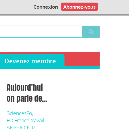
Connexion
Abonnez-vous
Devenez membre
Aujourd'hui
on parle de...
SciencesPo,
FO France travail,
SNPEA CFDT