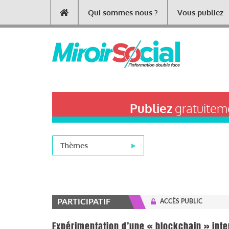
Aller
Qui sommes nous ?
Vous publiez
Main
au
contenu
navigation
principal
Publiez
gratuiteme
Thèmes
PARTICIPATIF
ACCÈS PUBLIC
Expérimentation d’une « blockchain » int