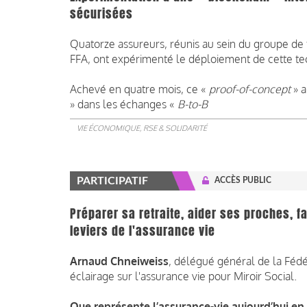
sécurisées
Quatorze assureurs, réunis au sein du groupe de 
FFA, ont expérimenté le déploiement de cette t
Achevé en quatre mois, ce «
proof-of-concept
» a
» dans les échanges «
B-to-B
VIE ÉCONOMIQUE, RSE & SOLIDARITÉ
PARTICIPATIF
ACCÈS PUBLIC
Préparer sa retraite, aider ses proches, fa
leviers de l'assurance vie
Arnaud Chneiweiss
, délégué général de la Fédé
éclairage sur l'assurance vie pour Miroir Social.
Que représente l’assurance-vie aujourd’hui en