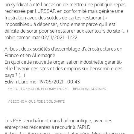
un syndicat a été l'occasion de mettre une politique repas,
redressée par l'URSSAF, en conformité mais génère une
frustration avec des soldes de cartes restaurant «
impossibles » à dépenser, simplement parce qu'il est
difficile de sortir pour se restaurer aux alentours du site (...)
robin carcan
mar 02/11/2021 - 11:22
Airbus : deux sociétés d'assemblage d'aérostructures en
France et en Allemagne
En quoi cette nouvelle organisation industrielle garantit-
elle l’avenir des sites et des emplois sur l’ensemble des
pays ? (...)
Edwin Liard
mer 19/05/2021 - 00:43
EMPLOI, FORMATION ET COMPÉTENCES
RELATIONS SOCIALES
VIE ÉCONOMIQUE, RSE & SOLIDARITÉ
Les PSE s'enchaînent dans l'aéronautique, avec des
entreprises réticentes à recourir à l'APLD
Airbus, Lisi Aérospace, Figeac, Latécoère, Mecachrome ou