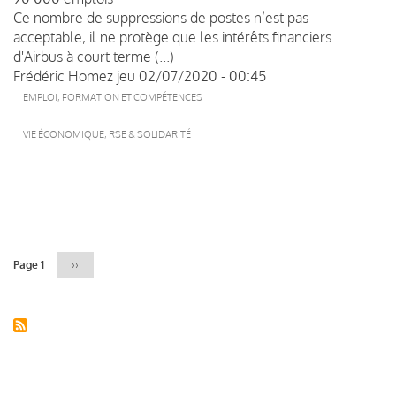
Ce nombre de suppressions de postes n’est pas
acceptable, il ne protège que les intérêts financiers
d'Airbus à court terme (...)
Frédéric Homez
jeu 02/07/2020 - 00:45
EMPLOI, FORMATION ET COMPÉTENCES
VIE ÉCONOMIQUE, RSE & SOLIDARITÉ
Pagination
Page 1
Page
››
suivante