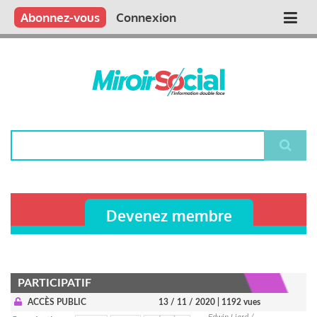
Aller
Qui sommes nous ?
Vous publiez
Nous publions
Contactez-nous
Abonnez-vous
Connexion
Main
au
contenu
navigation
principal
Rechercher
Devenez membre
PARTICIPATIF
ACCÈS PUBLIC
13 / 11 / 2020
| 1192 vues
Edwin Liard /