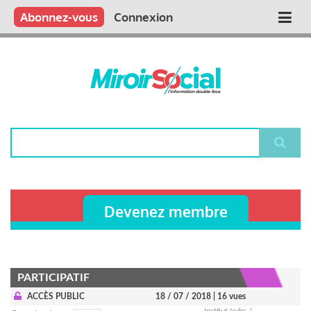
Aller
Qui sommes nous ?
Vous publiez
Nous publions
Contactez-nous
Abonnez-vous
Connexion
Main
au
contenu
navigation
principal
Rechercher
Devenez membre
PARTICIPATIF
ACCÈS PUBLIC
18 / 07 / 2018
| 16 vues
Institut Iedrs /