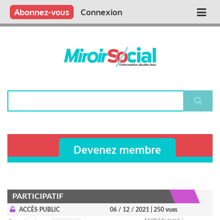
Aller
Qui sommes nous ?
Vous publiez
Nous publions
Contactez-nous
Abonnez-vous
Connexion
Main
au
contenu
navigation
principal
Rechercher
Devenez membre
PARTICIPATIF
ACCÈS PUBLIC
06 / 12 / 2021
| 250 vues
Mathilde Icard /