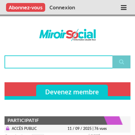
Aller
Qui sommes nous ?
Vous publiez
Nous publions
Contactez-nous
Abonnez-vous
Connexion
Main
au
contenu
navigation
principal
Rechercher
Devenez membre
PARTICIPATIF
ACCÈS PUBLIC
11 / 09 / 2025
| 76 vues
Laurent