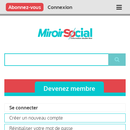
Aller
Qui sommes nous ?
Vous publiez
Nous publions
Contactez-nous
Abonnez-vous
Connexion
Main
au
contenu
navigation
principal
Rechercher
Devenez membre
Se connecter
(onglet
Primary
actif)
Créer un nouveau compte
tabs
Réinitialiser votre mot de passe