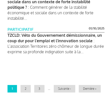
sociale dans un contexte de forte instabilité
politique ?
: Comment générer de la stabilité
économique et sociale dans un contexte de forte
instabilité...
01/10/2025
PARTICIPATIF
TZCLD: Véto du Gouvernement démissionnaire, un
coup dur pour l'emploi et l'innovation sociale
:
L’association Territoires zéro chômeur de longue durée
exprime sa profonde indignation suite à la...
Pagination
Page
1
Page
2
Page
3
…
Page
Suivante ›
Dernière
Dernière »
courante
suivante
page