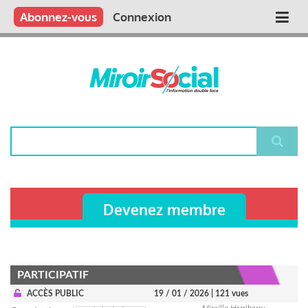
Aller
Qui sommes nous ?
Vous publiez
Nous publions
Contactez-nous
Abonnez-vous
Connexion
Main
au
contenu
navigation
principal
Rechercher
Devenez membre
PARTICIPATIF
ACCÈS PUBLIC
19 / 01 / 2026
| 121 vues
Mireille Herriberry