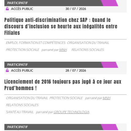
PARTICIPATIF
ACCÈS PUBLIC
30 / 07 / 2026
Politique anti-discrimination chez SAP : Quand le
discours d’inclusion se heurte aux inégalités entre
Filiales
EMPLOI, FORMATION ET COMPÉTENCES
ORGANISATION DU TRAVAIL
PROTECTION SOCIALE
parrainé par
MNH
RELATIONS SOCIALES
PARTICIPATIF
ACCÈS PUBLIC
28 / 07 / 2026
Licenciement de 2016 toujours pas jugé à ce jour aux
Prud’hommes !
ORGANISATION DU TRAVAIL
PROTECTION SOCIALE
parrainé par
MNH
RELATIONS SOCIALES
SANTÉ AU TRAVAIL
parrainé par
GROUPE TECHNOLOGIA
PARTICIPATIF