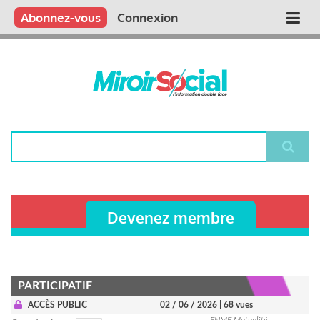
Aller
Qui sommes nous ?
Vous publiez
Nous publions
Contactez-nous
Abonnez-vous
Connexion
Main
au
contenu
navigation
principal
Rechercher
Devenez membre
PARTICIPATIF
ACCÈS PUBLIC
02 / 06 / 2026
| 68 vues
FNMF Mutualité