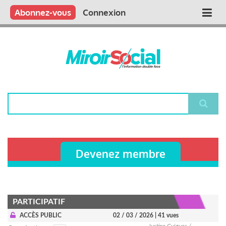
Aller
Qui sommes nous ?
Vous publiez
Nous publions
Contactez-nous
Abonnez-vous
Connexion
Main
au
contenu
navigation
principal
Rechercher
Devenez membre
PARTICIPATIF
ACCÈS PUBLIC
02 / 03 / 2026
| 41 vues
Justine Guigues /